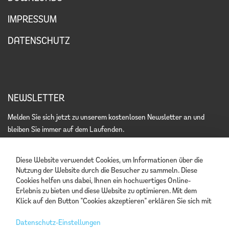
IMPRESSUM
DATENSCHUTZ
NEWSLETTER
Melden Sie sich jetzt zu unserem kostenlosen Newsletter an und
bleiben Sie immer auf dem Laufenden.
Diese Website verwendet Cookies, um Informationen über die
Nutzung der Website durch die Besucher zu sammeln. Diese
Cookies helfen uns dabei, Ihnen ein hochwertiges Online-
Ich akzeptiere die
Datenschutzerklärung
.
Erlebnis zu bieten und diese Website zu optimieren. Mit dem
Klick auf den Button "Cookies akzeptieren" erklären Sie sich mit
der Verwendung von Cookies einverstanden. Detaillierte
Informationen finden Sie in unserer
Datenschutzerklärung
.
Datenschutz-Einstellungen