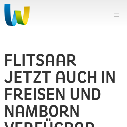
FLITSAAR
JETZT AUCH IN
SMART WENDELER LAND
FREISEN UND
FÖRDERPROJEKT
NAMBORN
NEWS
VERANSTALTUNGEN
TEAM